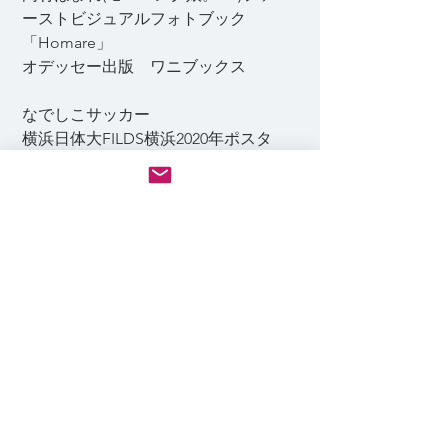
ーストビジュアルフォトブック
「Homare」
オデッセー出版 ワニブックス
なでしこサッカー
​横浜日体大FILDS横浜2020年ポスタ
ー、チーム撮影
小学館、主婦の友インフォス、株
式会社ジャクエツ、TBI JAPAN